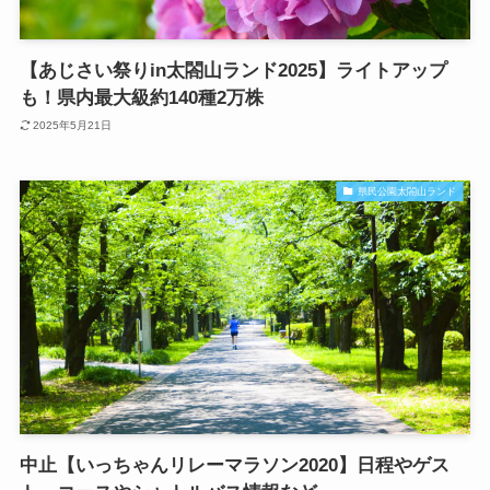
【あじさい祭りin太閤山ランド2025】ライトアップ
も！県内最大級約140種2万株
2025年5月21日
県民公園太閤山ランド
中止【いっちゃんリレーマラソン2020】日程やゲス