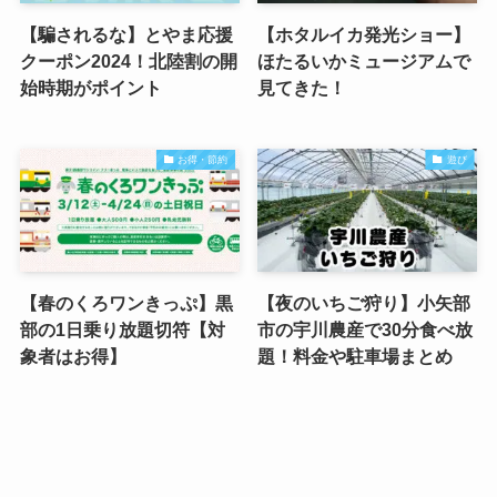
【騙されるな】とやま応援
【ホタルイカ発光ショー】
クーポン2024！北陸割の開
ほたるいかミュージアムで
始時期がポイント
見てきた！
お得・節約
遊び
【春のくろワンきっぷ】黒
【夜のいちご狩り】小矢部
部の1日乗り放題切符【対
市の宇川農産で30分食べ放
象者はお得】
題！料金や駐車場まとめ