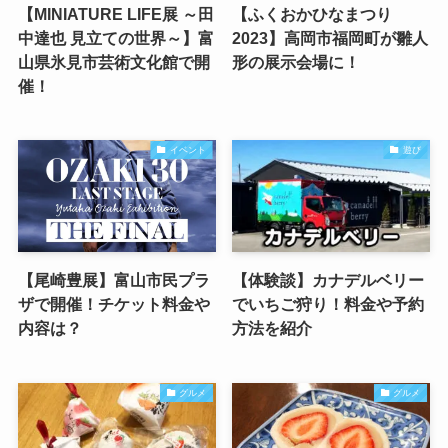
【MINIATURE LIFE展 ～田
【ふくおかひなまつり
中達也 見立ての世界～】富
2023】高岡市福岡町が雛人
山県氷見市芸術文化館で開
形の展示会場に！
催！
イベント
遊び
【尾崎豊展】富山市民プラ
【体験談】カナデルベリー
ザで開催！チケット料金や
でいちご狩り！料金や予約
内容は？
方法を紹介
グルメ
グルメ