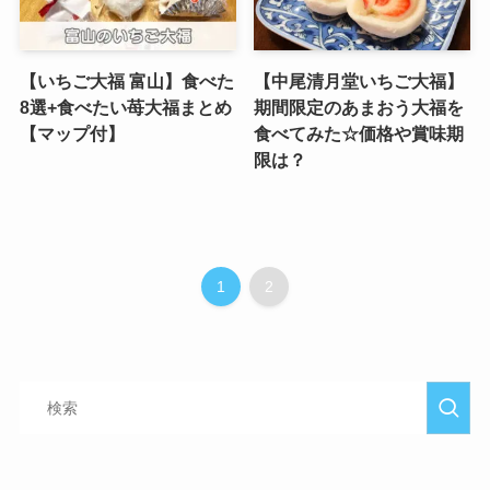
【いちご大福 富山】食べた
【中尾清月堂いちご大福】
8選+食べたい苺大福まとめ
期間限定のあまおう大福を
【マップ付】
食べてみた☆価格や賞味期
限は？
1
2