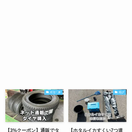
住宅・車
遊び
【3%クーポン】通販でタ
【ホタルイカすくい7つ道