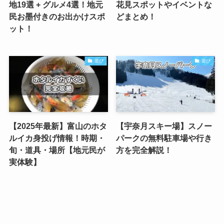
地19選 + グルメ4選！地元
花見スポットやイベントな
民お墨付きのお出かけスポ
どまとめ！
ット！
遊び
遊び
【2025年最新】富山のホタ
【宇奈月スキー場】スノー
ルイカ身投げ情報！時期・
パークの無料駐車場や行き
旬・道具・場所【地元民が
方を完全解説！
実体験】