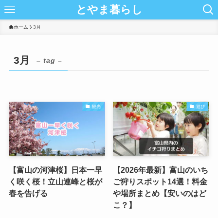
とやま暮らし
ホーム
3月
3月
– tag –
観光
遊び
【富山の河津桜】日本一早
【2026年最新】富山のいち
く咲く桜！立山連峰と桜が
ご狩りスポット14選！料金
春を告げる
や場所まとめ【安いのはど
こ？】