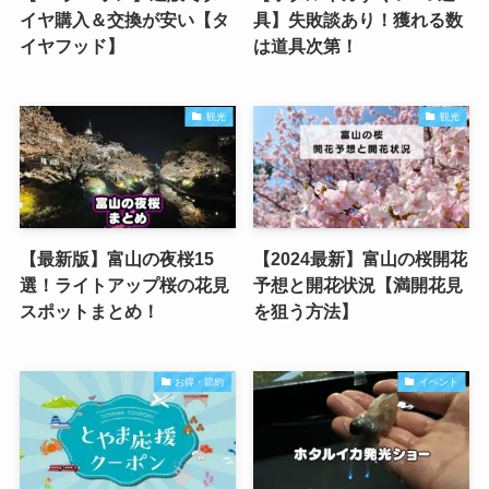
イヤ購入＆交換が安い【タ
具】失敗談あり！獲れる数
イヤフッド】
は道具次第！
観光
観光
【最新版】富山の夜桜15
【2024最新】富山の桜開花
選！ライトアップ桜の花見
予想と開花状況【満開花見
スポットまとめ！
を狙う方法】
お得・節約
イベント