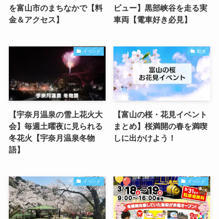
を富山市のまちなかで【料
ビュー】黒部峡谷を走る実
金＆アクセス】
車両【電車好き必見】
イベント
観光
【宇奈月温泉の雪上花火大
【富山の桜・花見イベント
会】毎週土曜夜に見られる
まとめ】桜満開の春を満喫
冬花火【宇奈月温泉冬物
しに出かけよう！
語】
イベント
イベント