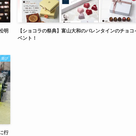
松明
【ショコラの祭典】富山大和のバレンタインのチョコ
ベント！
遊び
に行