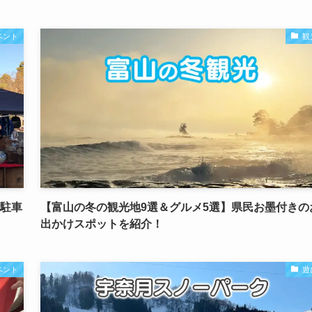
ベント
観
や駐車
【富山の冬の観光地9選＆グルメ5選】県民お墨付きの
出かけスポットを紹介！
ベント
遊