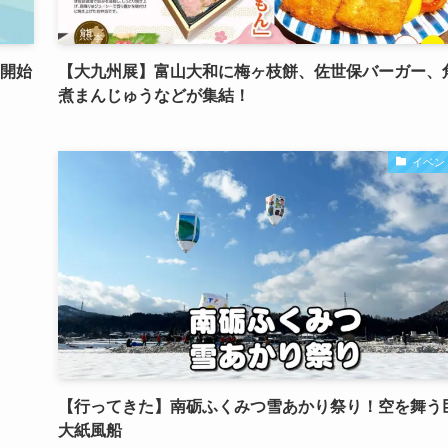
の開始
【大九州展】富山大和に梅ヶ枝餅、佐世保バーガー、
煮まんじゅうなどが集結！
イベン
【行ってきた】南砺ふくみつ雪あかり祭り！空を舞う
大紙風船