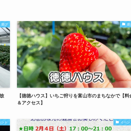
遊び
遊
放
【徳徳ハウス】いちご狩りを富山市のまちなかで【料
＆アクセス】
ベント
イベン