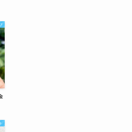
び
金
ト