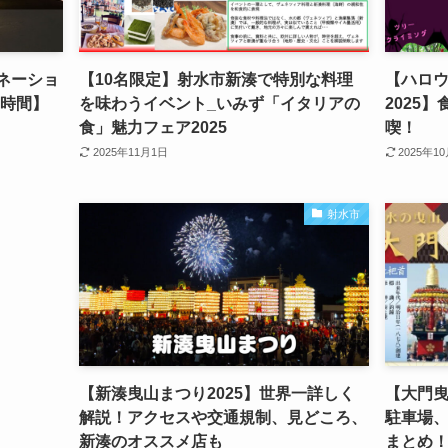
ミネーショ
【10名限定】射水市新湊で特別な料理
【ハロウ
＆時間】
を味わうイベント_いみず「イタリアの
2025
食」魅力フェア2025
喫！
2025年11月1日
2025年1
射水市
【新湊曳山まつり2025】世界一詳しく
【大門曳
解説！アクセスや交通規制、見どころ、
駐車場
新湊のオススメ店も
まとめ