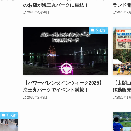
のお店が海王丸パークに集結！
ランド
2025年4月26日
2025年2
射水市
【パワーバレンタインウィーク2025】
【太閤山
海王丸パークでイベント満載！
移動販
2025年2月9日
2025年1
射水市