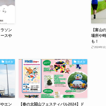
マラソン
【富山の
コースや
場所や
も！
2024年1
射水市
射水市
時やエン
【春の太閤山フェスティバル2024】ド