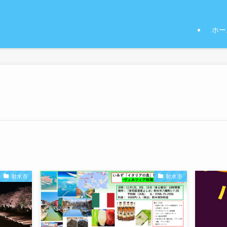
ホー
射水市
射水市