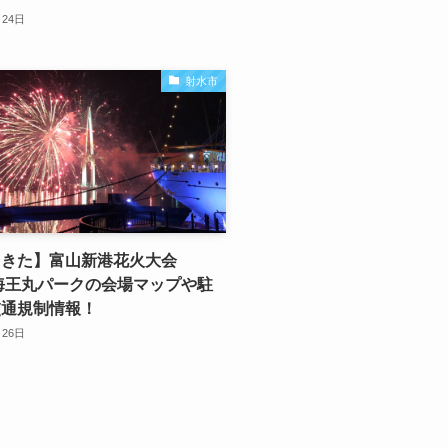
月24日
射水市
てきた】富山新港花火大会
！海王丸パークの会場マップや駐
交通規制情報！
月26日