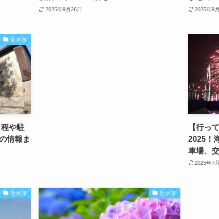
2025年9月26日
2025年9
射水市
日程や駐
【行っ
の情報ま
2025
車場、
2025年7
射水市
射水市