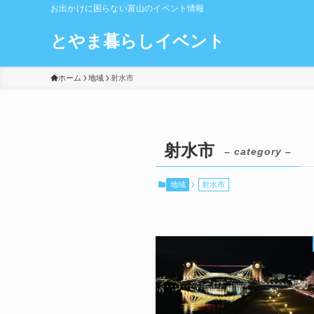
お出かけに困らない富山のイベント情報
とやま暮らしイベント
ホーム
地域
射水市
射水市
– category –
地域
射水市