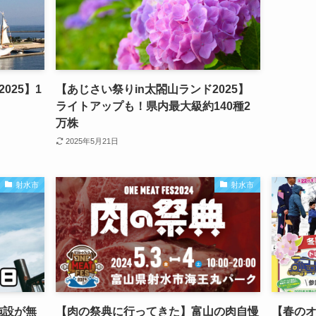
025】1
【あじさい祭りin太閤山ランド2025】
ライトアップも！県内最大級約140種2
万株
2025年5月21日
射水市
射水市
施設が無
【肉の祭典に行ってきた】富山の肉自慢
【春のオ