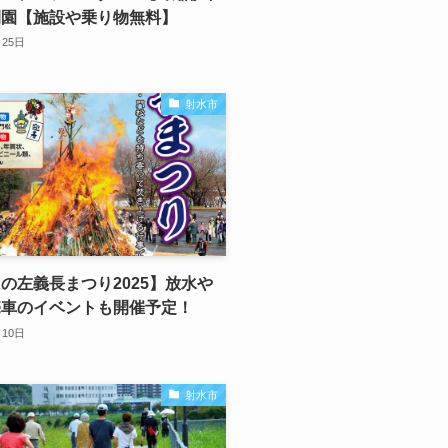
開園【施設や乗り物無料】
月25日
射水市
の左義長まつり2025】放水や
売車のイベントも開催予定！
月10日
射水市