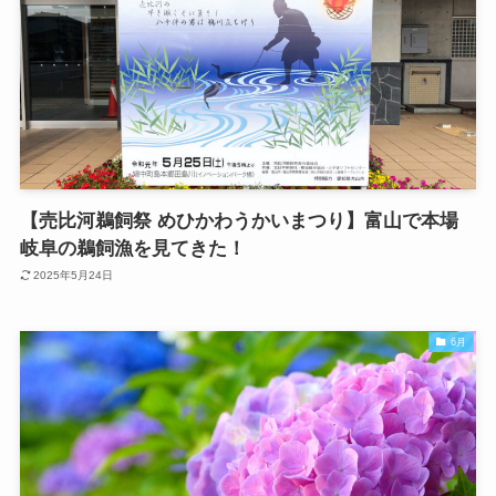
【売比河鵜飼祭 めひかわうかいまつり】富山で本場
岐阜の鵜飼漁を見てきた！
2025年5月24日
6月