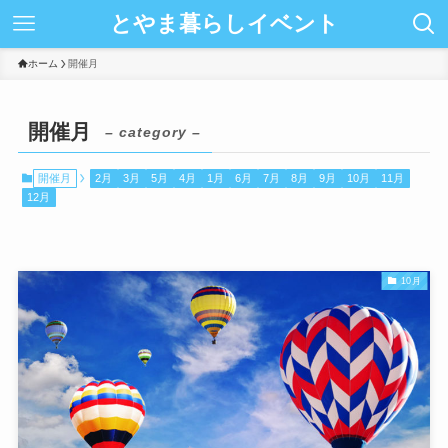
とやま暮らしイベント
ホーム
開催月
開催月
– category –
開催月
2月
3月
5月
4月
1月
6月
7月
8月
9月
10月
11月
12月
10月