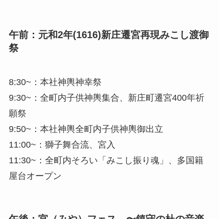
午前：元和2年(1616)新庄遷宮再現みこし渡御
祭
8:30~：本社神輿神幸祭
9:30~：全町内子供神輿集合、新庄町遷宮400年祈
願祭
9:50~：本社神輿全町内子供神輿御出立
11:00~：獅子舞合流、宮入
11:30~：全町内そろい「みこし振り魂」、多国籍
屋台オープン
午後：宮（みや）フェス 〜鎮守の杜の音楽