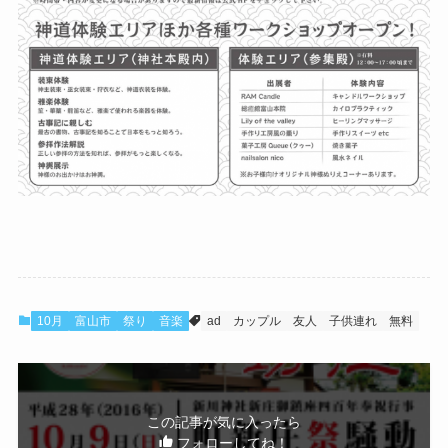
10月
富山市
祭り
音楽
ad
カップル
友人
子供連れ
無料
この記事が気に入ったら
フォローしてね！