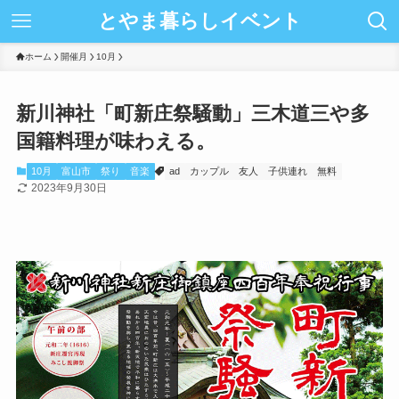
とやま暮らしイベント
ホーム
開催月
10月
新川神社「町新庄祭騒動」三木道三や多
国籍料理が味わえる。
10月
富山市
祭り
音楽
ad
カップル
友人
子供連れ
無料
2023年9月30日