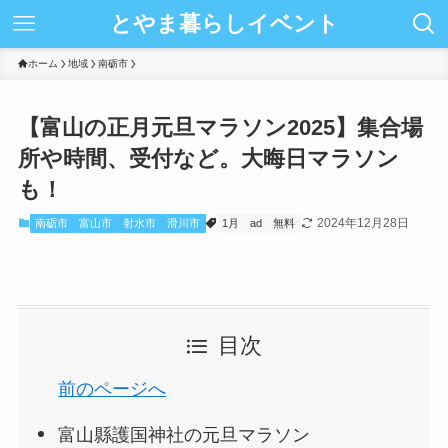
とやま暮らしイベント
ホーム
地域
南砺市
【富山の正月元旦マラソン2025】集合場
所や時間、受付など。大晦日マラソン
も！
2024年12月28日
南砺市
富山市
射水市
滑川市
1月
ad
無料
目次
前のページへ
富山縣護国神社の元旦マラソン