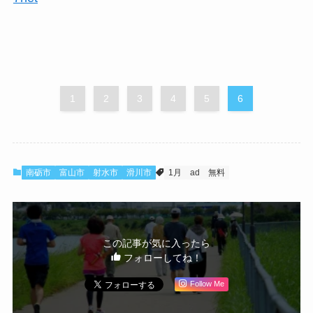
1
2
3
4
5
6
南砺市
富山市
射水市
滑川市
1月
ad
無料
この記事が気に入ったら
フォローしてね！
Follow Me