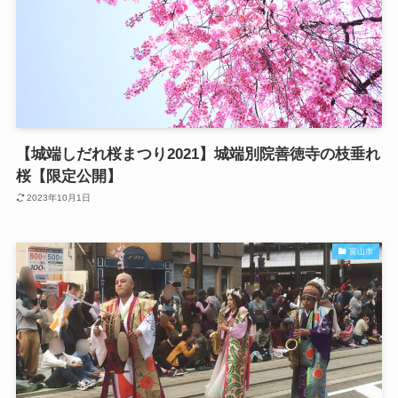
【城端しだれ桜まつり2021】城端別院善徳寺の枝垂れ
桜【限定公開】
2023年10月1日
富山市