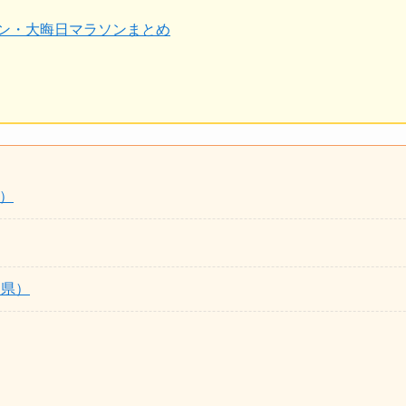
ン・大晦日マラソンまとめ
）
山県）