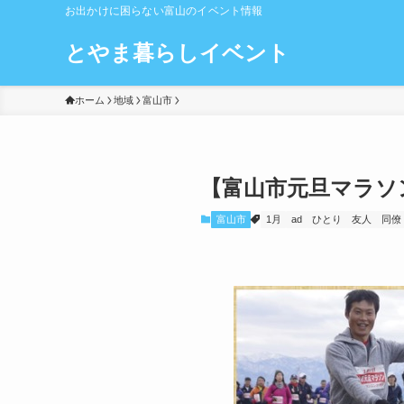
お出かけに困らない富山のイベント情報
とやま暮らしイベント
ホーム
地域
富山市
【富山市元旦マラソ
富山市
1月
ad
ひとり
友人
同僚