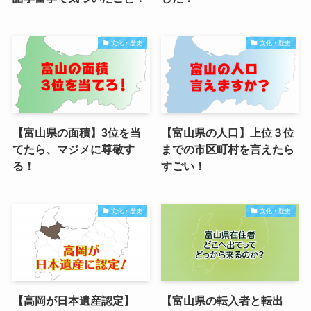
文化・歴史
文化・歴史
【富山県の面積】3位を当
【富山県の人口】上位３位
てたら、マジメに尊敬す
までの市区町村を言えたら
る！
すごい！
文化・歴史
文化・歴史
【高岡が日本遺産認定】
【富山県の転入者と転出