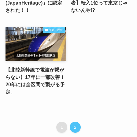
(JapanHeritage)」に認定
者】転入1位って東京じゃ
された！！
ないんや!?
文化・歴史
【北陸新幹線で電波が繋が
らない】17年に一部改善！
20年には全区間で繋がる予
定。
1
2