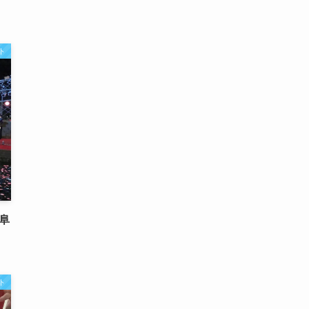
ト
阜
ト