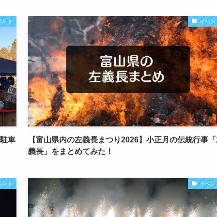
ベント
イベン
や駐車
【富山県内の左義長まつり2026】小正月の伝統行事「
義長」をまとめてみた！
ベント
イベン