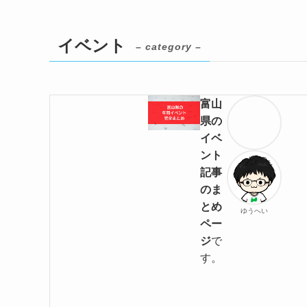
イベント
– category –
富山
県の
イベ
ント
記事
のま
とめ
ゆうへい
ペー
ジ
で
す。