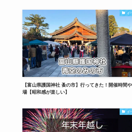
イ
【富山県護国神社 蚤の市】行ってきた！開催時間
場【昭和感が楽しい】
イ