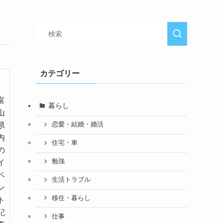
カテゴリー
富
暮らし
山
県
恋愛・結婚・婚活
内
住宅・車
の
勉強
イ
ベ
生活トラブル
ン
移住・暮らし
ト
記
仕事