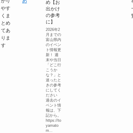
かり
め
め【お
やす
出かけ
の参考
くま
に】
とめ
2026年2
てあ
月までの
りま
富山県内
のイベン
す
ト情報更
新！ 週
末や当日
「どこ行
こうか
な？」と
迷ったと
きの参考
にしてく
ださい
過去のイ
ベント情
報は、下
記から。
https://to
yamato
m...