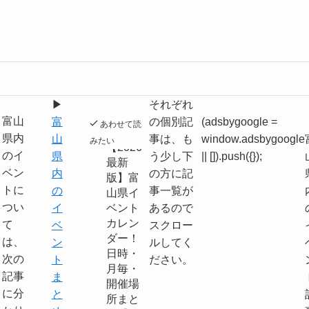
▶︎
それぞれ
富山
富
の個別記
(adsbygoogle =
あわせて読
県内
山
事は、も
window.adsbygoogle
みたい
【2026
のイ
県
う少し下
|| []).push({});
最新
ベン
内
の方に記
版】富
トに
の
事一覧が
山県イ
つい
イ
ベント
あるので
カレン
て
ベ
スクロー
ダー！
は、
ン
ルしてく
日時・
次の
ト
ださい。
月毎・
記事
ま
開催場
に分
と
所まと