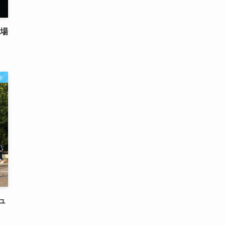
・場
ト
ュ