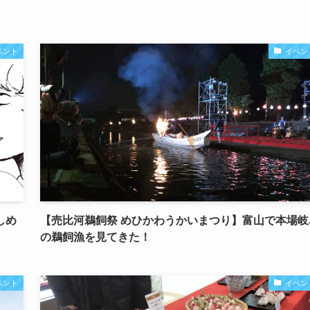
ベント
イベン
しめ
【売比河鵜飼祭 めひかわうかいまつり】富山で本場岐
の鵜飼漁を見てきた！
ベント
イベン