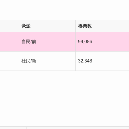
党派
得票数
自民/前
94,086
社民/新
32,348