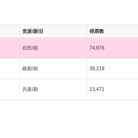
党派/新旧
得票数
自民/前
74,876
維新/前
38,219
共産/新
13,471