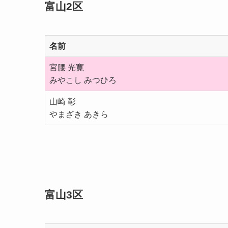
富山2区
名前
宮腰 光寛
みやこし みつひろ
山崎 彰
やまざき あきら
富山3区