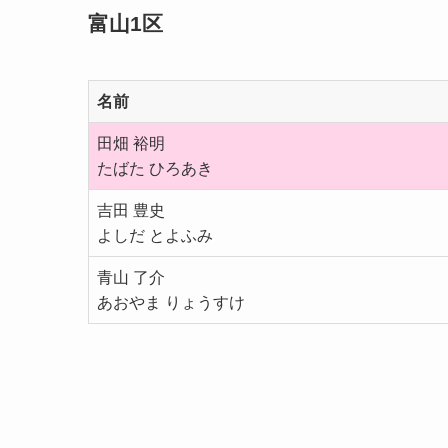
富山1区
名前
田畑 裕明
たばた ひろあき
吉田 豊史
よしだ とよふみ
青山 了介
あおやま りょうすけ