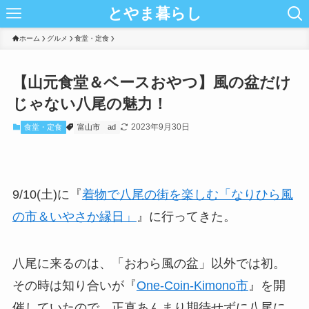
とやま暮らし
ホーム
グルメ
食堂・定食
【山元食堂＆ベースおやつ】風の盆だけ
じゃない八尾の魅力！
2023年9月30日
食堂・定食
富山市
ad
9/10(土)に『
着物で八尾の街を楽しむ「なりひら風
の市＆いやさか縁日」
』に行ってきた。
八尾に来るのは、「おわら風の盆」以外では初。
その時は知り合いが『
One-Coin-Kimono市
』を開
催していたので、正直あんまり期待せずに八尾に