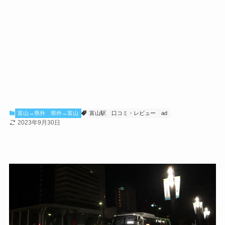
富山→県外
県外→富山
富山駅
口コミ・レビュー
ad
2023年9月30日