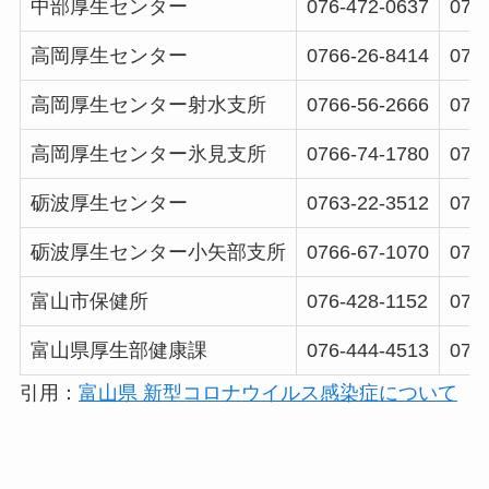
中部厚生センター
076-472-0637
076
高岡厚生センター
0766-26-8414
076
高岡厚生センター射水支所
0766-56-2666
076
高岡厚生センター氷見支所
0766-74-1780
076
砺波厚生センター
0763-22-3512
076
砺波厚生センター小矢部支所
0766-67-1070
076
富山市保健所
076-428-1152
076
富山県厚生部健康課
076-444-4513
076
引用：
富山県 新型コロナウイルス感染症について