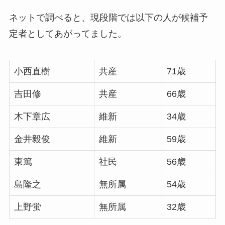
ネットで調べると、現段階では以下の人が候補予
定者としてあがってました。
小西直樹
共産
71歳
吉田修
共産
66歳
木下章広
維新
34歳
金井毅俊
維新
59歳
東篤
社民
56歳
島隆之
無所属
54歳
上野蛍
無所属
32歳