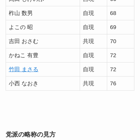
柞山 数男
自現
68
よこの 昭
自現
69
吉田 おさむ
共現
70
かねこ 有豊
自現
72
竹田 まさる
自現
72
小西 なおき
共現
76
党派の略称の見方