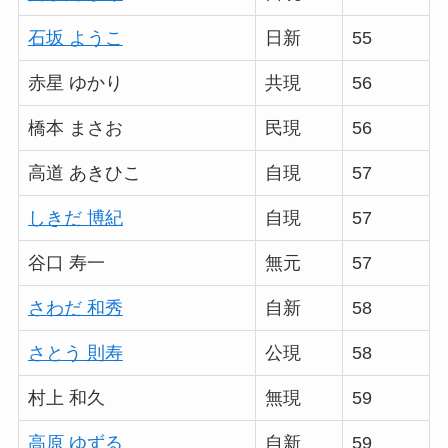
石坂 ようこ
日新
55
赤星 ゆかり
共現
56
橋本 まさお
民現
56
高道 あきひこ
自現
57
しきだ 博紀
自現
57
谷口 寿一
無元
57
さわだ 和秀
自新
58
さとう 則寿
公現
58
村上 和久
無現
59
高原 ゆずる
自新
59