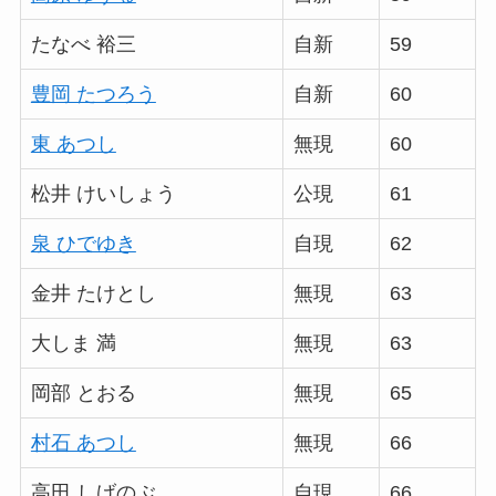
たなべ 裕三
自新
59
豊岡 たつろう
自新
60
東 あつし
無現
60
松井 けいしょう
公現
61
泉 ひでゆき
自現
62
金井 たけとし
無現
63
大しま 満
無現
63
岡部 とおる
無現
65
村石 あつし
無現
66
高田 しげのぶ
自現
66