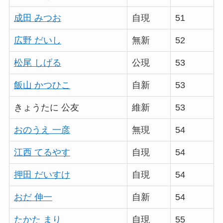
成田 みつお
自現
51
広野 だいし
無新
52
松尾 しげる
公現
53
飯山 かつひこ
自新
53
きょうたに 公友
維新
53
おのうえ 一彦
無現
54
江西 てるやす
自現
54
押田 だいすけ
自現
54
おだ 伸一
自新
54
たかた まり
自現
55