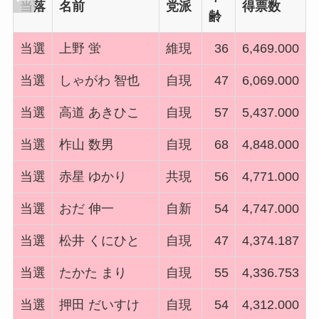
当落
名前
党派
得票数
齢
当選
上野 蛍
維現
36
6,469.000
当選
しゃがわ 智也
自現
47
6,069.000
当選
高道 あきひこ
自現
57
5,437.000
当選
柞山 数男
自現
68
4,848.000
当選
赤星 ゆかり
共現
56
4,771.000
当選
おだ 伸一
自新
54
4,747.000
当選
松井 くにひと
自現
47
4,374.187
当選
たかた まり
自現
55
4,336.753
当選
押田 だいすけ
自現
54
4,312.000