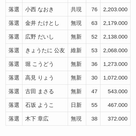
落選
小西 なおき
共現
76
2,203.000
落選
金井 たけとし
無現
63
2,179.000
落選
広野 だいし
無新
52
2,138.000
落選
きょうたに 公友
維新
53
2,068.000
落選
堀 こうどう
無新
36
1,273.000
落選
高見 りょう
無新
30
1,072.000
落選
古田 まさる
無新
47
543.000
落選
石坂 ようこ
日新
55
467.000
落選
木下 章広
無現
38
372.000