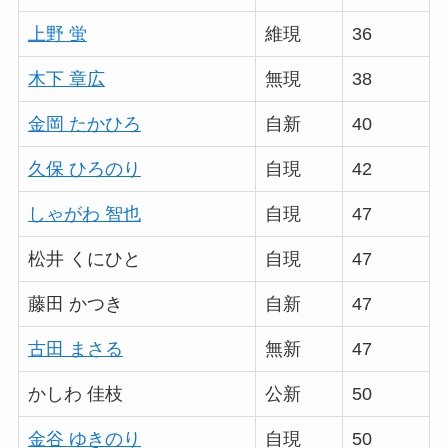
上野 蛍
維現
36
木下 章広
無現
38
金岡 たかひろ
自新
40
久保 ひろのり
自現
42
しゃがわ 智也
自現
47
松井 くにひと
自現
47
藤田 かつき
自新
47
古田 まさる
無新
47
かしわ 佳枝
公新
50
金谷 ゆきのり
自現
50