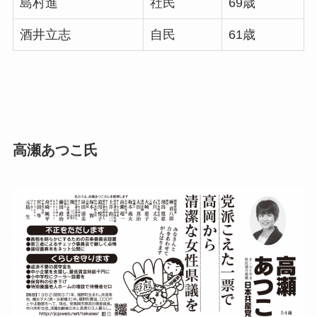
島村進
社民
69歳
酒井立志
自民
61歳
高瀬あつこ氏