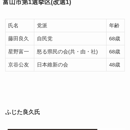
富山市第1選挙区(改選1)
氏名
党派
年齢
藤田良久
自民党
68歳
星野富一
怒る県民の会(共・由・社)
68歳
京谷公友
日本維新の会
48歳
ふじた良久氏