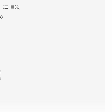
目次
め
果
果