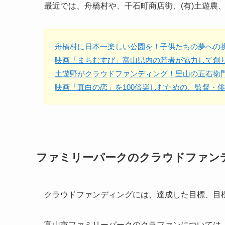
最近では、舟橋村や、千石町商店街、(有)土遊農
舟橋村に日本一楽しい公園を！子供たちの夢への
映画「まちむすび」富山県内の若者が協力して創
土遊野がクラウドファンディング！里山の五右衛
映画「真白の恋」を100倍楽しむための、監督・
ファミリーパークのクラウドファン
クラウドファンディングには、達成した目標、目
富山市ファミリーパークのクラファンについては