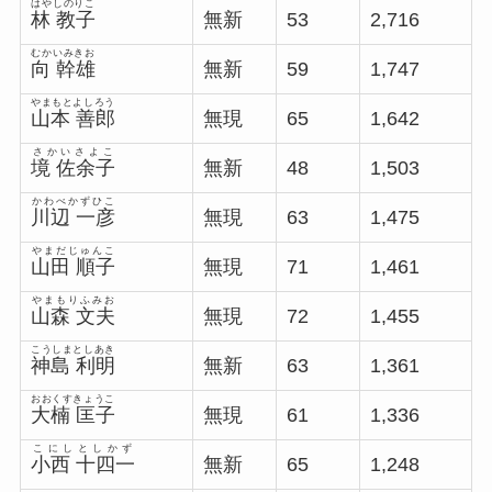
はやしのりこ
林 教子
無新
53
2,716
むかいみきお
向 幹雄
無新
59
1,747
やまもとよしろう
山本 善郎
無現
65
1,642
さかいさよこ
境 佐余子
無新
48
1,503
かわべかずひこ
川辺 一彦
無現
63
1,475
やまだじゅんこ
山田 順子
無現
71
1,461
やまもりふみお
山森 文夫
無現
72
1,455
こうしまとしあき
神島 利明
無新
63
1,361
おおくすきょうこ
大楠 匡子
無現
61
1,336
こにしとしかず
小西 十四一
無新
65
1,248