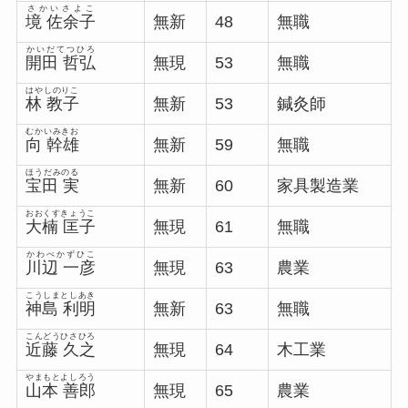
さかいさよこ
境 佐余子
無新
48
無職
かいだてつひろ
開田 哲弘
無現
53
無職
はやしのりこ
林 教子
無新
53
鍼灸師
むかいみきお
向 幹雄
無新
59
無職
ほうだみのる
宝田 実
無新
60
家具製造業
おおくすきょうこ
大楠 匡子
無現
61
無職
かわべかずひこ
川辺 一彦
無現
63
農業
こうしまとしあき
神島 利明
無新
63
無職
こんどうひさひろ
近藤 久之
無現
64
木工業
やまもとよしろう
山本 善郎
無現
65
農業