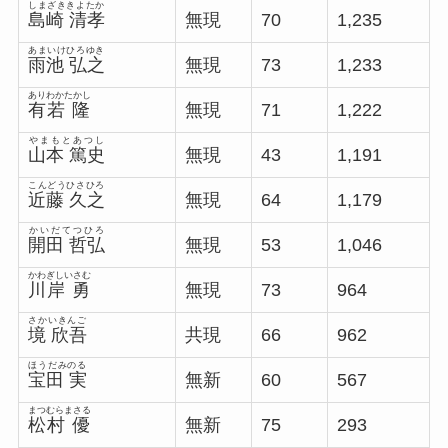
しまざききよたか
島崎 清孝
無現
70
1,235
あまいけひろゆき
雨池 弘之
無現
73
1,233
ありわかたかし
有若 隆
無現
71
1,222
やまもとあつし
山本 篤史
無現
43
1,191
こんどうひさひろ
近藤 久之
無現
64
1,179
かいだてつひろ
開田 哲弘
無現
53
1,046
かわぎしいさむ
川岸 勇
無現
73
964
さかいきんご
境 欣吾
共現
66
962
ほうだみのる
宝田 実
無新
60
567
まつむらまさる
松村 優
無新
75
293