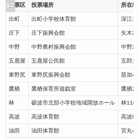
投票区
投票場所
所在地
出町
出町小学校体育館
深江1丁
庄下
庄下振興会館
矢木24
中野
中野農村振興会館
中野23
五鹿屋
五鹿屋公民館
五郎丸1
東野尻
東野尻振興会館
苗加42
鷹栖
鷹栖保育所遊戯室
鷹栖20
林
砺波市北部小学校地域開放ホール
林1104
高波
高波体育館
高波84
油田
油田体育館
宮丸46