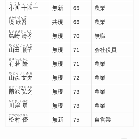
こにしとしかず
小西 十四一
無新
65
農業
さかいきんご
境 欣吾
共現
66
農業
しまざききよたか
島崎 清孝
無現
70
無職
やまだじゅんこ
山田 順子
無現
71
会社役員
ありわかたかし
有若 隆
無現
71
農業
やまもりふみお
山森 文夫
無現
72
農業
あまいけひろゆき
雨池 弘之
無現
73
農業
かわぎしいさむ
川岸 勇
無現
73
農業
まつむらまさる
松村 優
無新
75
自営業