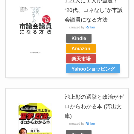
1.21人に１人が当選！
“20代、コネなし”が市議
会議員になる方法
created by
Rinker
Kindle
Amazon
楽天市場
Yahooショッピング
池上彰の選挙と政治がゼ
ロからわかる本 (河出文
庫)
created by
Rinker