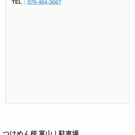
TEL
：
076-464-3667
つけめん桜 富山｜駐車場