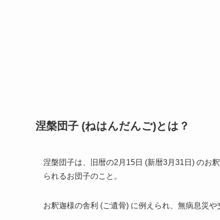
涅槃団子 (ねはんだんご)とは？
涅槃団子は、旧暦の2月15日 (新暦3月31日) 
られるお団子のこと。
お釈迦様の舎利 (ご遺骨) に例えられ、無病息