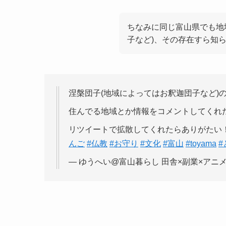
ちなみに同じ富山県でも地
子など)、その存在すら知
涅槃団子(地域によってはお釈迦団子など)
住んでる地域とか情報をコメントしてくれ
リツイートで拡散してくれたらありがたい
んご
#仏教
#お守り
#文化
#富山
#toyama
#
— ゆうへい@富山暮らし 田舎×副業×アニメ (@t