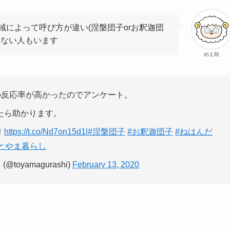
域によって呼び方が違い(涅槃団子orお釈迦団
らない人もいます
めえ助
の反応率が高かったのでアンケート。
たら助かります。
！
https://t.co/Nd7on15d1l
#涅槃団子
#お釈迦団子
#ねはんだ
とやま暮らし
oyamagurashi)
February 13, 2020