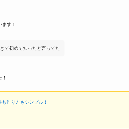
います！
きて初めて知ったと言ってた
た！
料も作り方もシンプル！