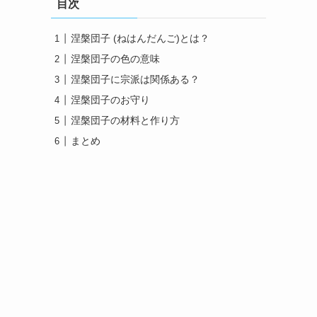
目次
涅槃団子 (ねはんだんご)とは？
涅槃団子の色の意味
涅槃団子に宗派は関係ある？
涅槃団子のお守り
涅槃団子の材料と作り方
まとめ