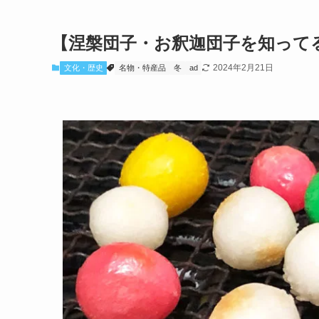
【涅槃団子・お釈迦団子を知って
2024年2月21日
文化・歴史
名物・特産品
冬
ad