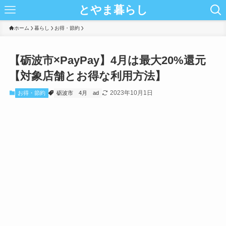
とやま暮らし
ホーム
暮らし
お得・節約
【砺波市×PayPay】4月は最大20%還元
【対象店舗とお得な利用方法】
2023年10月1日
お得・節約
砺波市
4月
ad