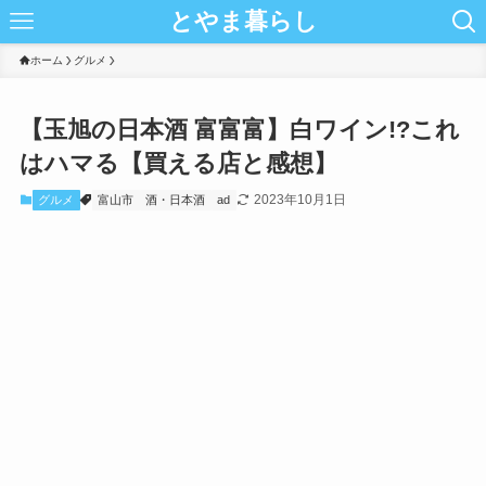
とやま暮らし
ホーム
グルメ
【玉旭の日本酒 富富富】白ワイン!?これ
はハマる【買える店と感想】
2023年10月1日
グルメ
富山市
酒・日本酒
ad