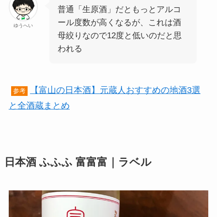
普通「生原酒」だともっとアルコ
ール度数が高くなるが、これは酒
ゆうへい
母絞りなので12度と低いのだと思
われる
【富山の日本酒】元蔵人おすすめの地酒3選
参考
と全酒蔵まとめ
日本酒 ふふふ 富富富｜ラベル