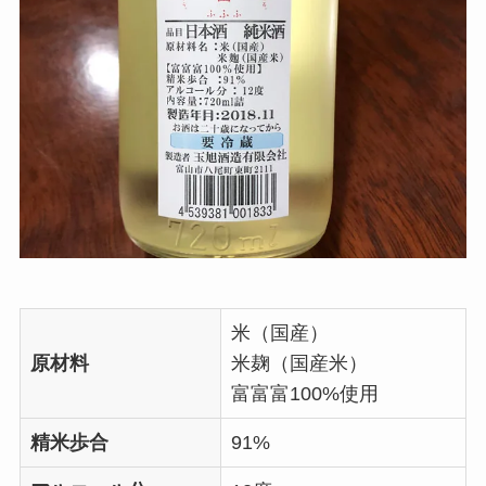
米（国産）
原材料
米麹（国産米）
富富富100%使用
精米歩合
91%