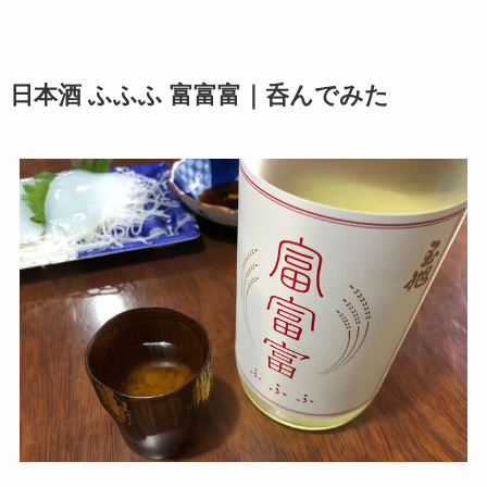
日本酒 ふふふ 富富富｜呑んでみた