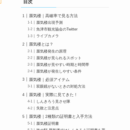
目次
蜃気楼｜高確率で見る方法
蜃気楼出現予測
魚津市観光協会のTwitter
ライブカメラ
蜃気楼とは？
蜃気楼発生の原理
蜃気楼が見られるスポット
蜃気楼が見やすい時期と時間帯
蜃気楼が発生しやすい条件
蜃気楼｜必須アイテム
双眼鏡がないときの対処方法
蜃気楼｜実際に見てきた！
しんきろう見させ隊
失敗と注意点
蜃気楼｜2種類の証明書と入手方法
蜃気楼証明書