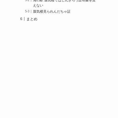
海の駅 蜃気楼ではしんきろう証明書を貰
えない
蜃気楼見られんだちゃ証
まとめ