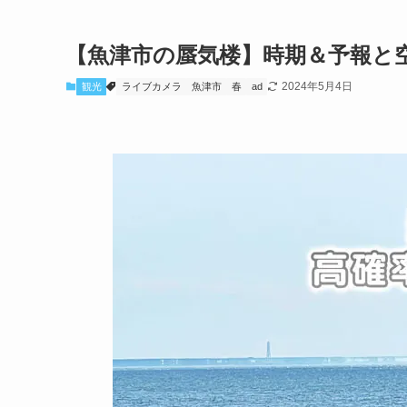
【魚津市の蜃気楼】時期＆予報と
2024年5月4日
観光
ライブカメラ
魚津市
春
ad