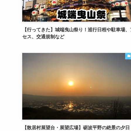
【行ってきた】城端曳山祭り！巡行日程や駐車場、
セス、交通規制など
【散居村展望台・展望広場】砺波平野の絶景の夕日