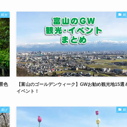
観光
観
景色
【富山のゴールデンウィーク】GWお勧め観光地15選
イベント！
遊び
観