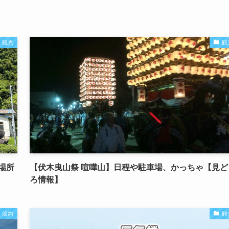
観光
観
場所
【伏木曳山祭 喧嘩山】日程や駐車場、かっちゃ【見ど
ろ情報】
・節約
観