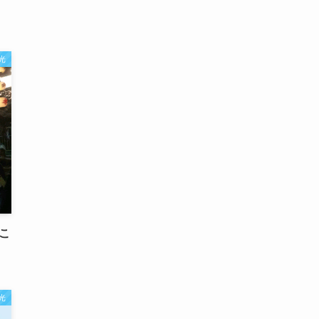
光
こ
光