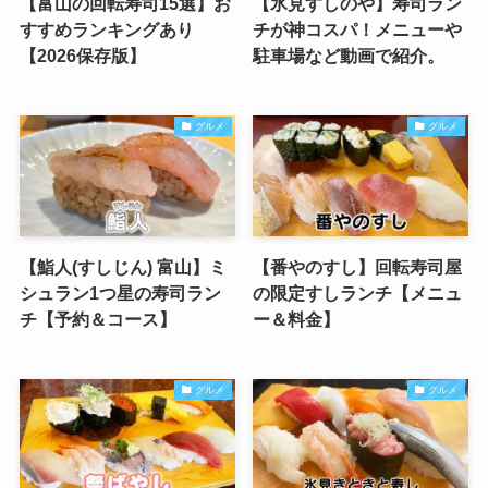
【富山の回転寿司15選】お
【氷見すしのや】寿司ラン
すすめランキングあり
チが神コスパ！メニューや
【2026保存版】
駐車場など動画で紹介。
グルメ
グルメ
【鮨人(すしじん) 富山】ミ
【番やのすし】回転寿司屋
シュラン1つ星の寿司ラン
の限定すしランチ【メニュ
チ【予約＆コース】
ー＆料金】
グルメ
グルメ