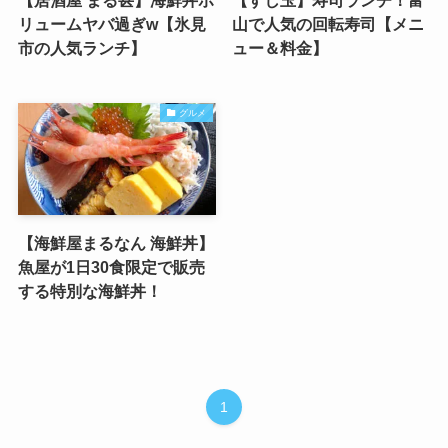
【居酒屋 まる甚】海鮮丼ボ
【すし玉】寿司ランチ！富
リュームヤバ過ぎw【氷見
山で人気の回転寿司【メニ
市の人気ランチ】
ュー＆料金】
グルメ
【海鮮屋まるなん 海鮮丼】
魚屋が1日30食限定で販売
する特別な海鮮丼！
1