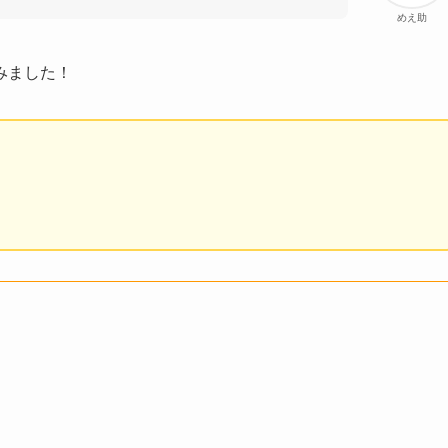
めえ助
みました！