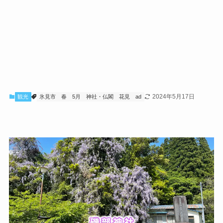
2024年5月17日
観光
氷見市
春
5月
神社・仏閣
花見
ad