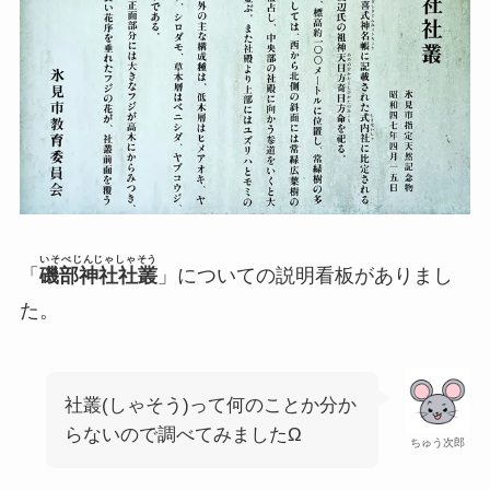
いそべじんじゃしゃそう
「
磯部神社社叢
」についての説明看板がありまし
た。
社叢(しゃそう)って何のことか分か
らないので調べてみましたΩ
ちゅう次郎