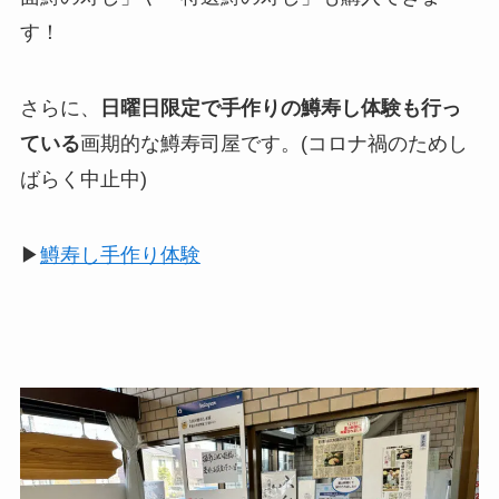
す！
さらに、
日曜日限定で手作りの鱒寿し体験も行っ
ている
画期的な鱒寿司屋です。(コロナ禍のためし
ばらく中止中)
▶︎
鱒寿し手作り体験