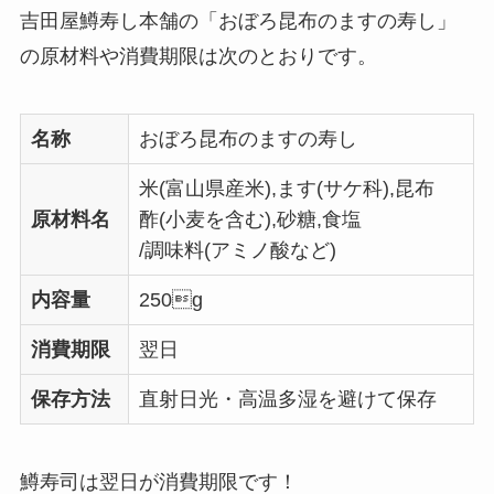
吉田屋鱒寿し本舗の「おぼろ昆布のますの寿し」
の原材料や消費期限は次のとおりです。
名称
おぼろ昆布のますの寿し
米(富山県産米),ます(サケ科),昆布
原材料名
酢(小麦を含む),砂糖,食塩
/調味料(アミノ酸など)
内容量
250g
消費期限
翌日
保存方法
直射日光・高温多湿を避けて保存
鱒寿司は翌日が消費期限です！