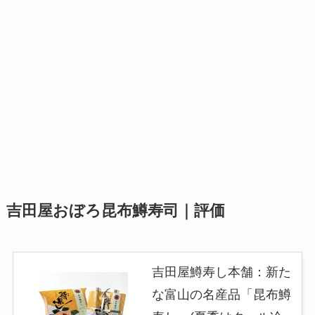
吉田屋おぼろ昆布鱒寿司｜評価
吉田屋鱒寿し本舗：新た
な富山の名産品「昆布鱒