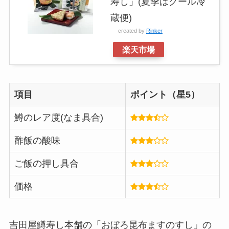
寿し」(夏季はクール冷
蔵便)
created by
Rinker
楽天市場
項目
ポイント（星5）
鱒のレア度(なま具合)
酢飯の酸味
ご飯の押し具合
価格
吉田屋鱒寿し本舗の「おぼろ昆布ますのすし」の