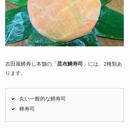
吉田屋鱒寿し本舗の「
昆布鱒寿司
」には、2種類あ
ります。
丸い一般的な鱒寿司
棒寿司