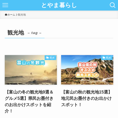
とやま暮らし
ホーム
観光地
観光地
– tag –
観光
観光
【富山の冬の観光地9選＆
【富山の秋の観光地15選】
グルメ5選】県民お墨付き
地元民お墨付きのお出かけ
のお出かけスポットを紹
スポット！
介！