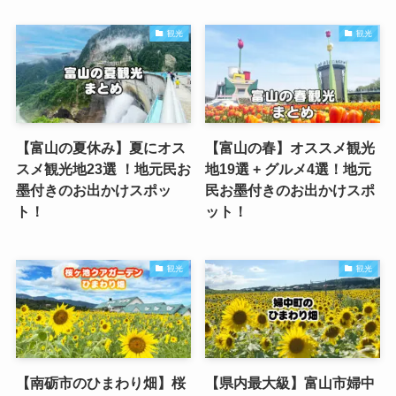
観光
観光
【富山の夏休み】夏にオス
【富山の春】オススメ観光
スメ観光地23選 ！地元民お
地19選 + グルメ4選！地元
墨付きのお出かけスポッ
民お墨付きのお出かけスポ
ト！
ット！
観光
観光
【南砺市のひまわり畑】桜
【県内最大級】富山市婦中