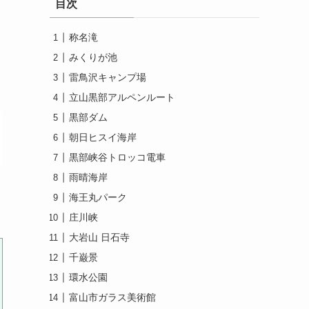
目次
称名滝
みくりが池
雷鳥沢キャンプ場
立山黒部アルペンルート
黒部ダム
朝日ヒスイ海岸
黒部峡谷トロッコ電車
雨晴海岸
海王丸パーク
庄川峡
大岩山 日石寺
千巌景
環水公園
富山市ガラス美術館