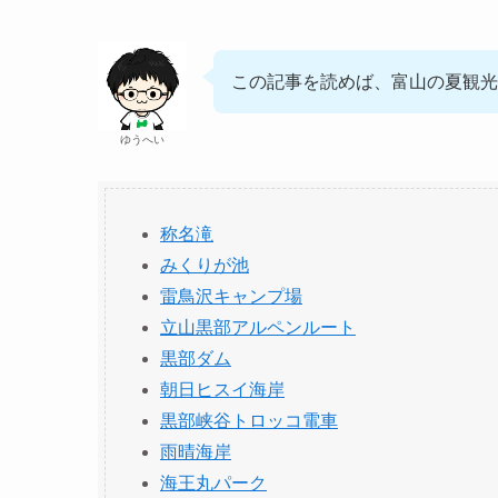
この記事を読めば、富山の夏観光
ゆうへい
称名滝
みくりが池
雷鳥沢キャンプ場
立山黒部アルペンルート
黒部ダム
朝日ヒスイ海岸
黒部峡谷トロッコ電車
雨晴海岸
海王丸パーク