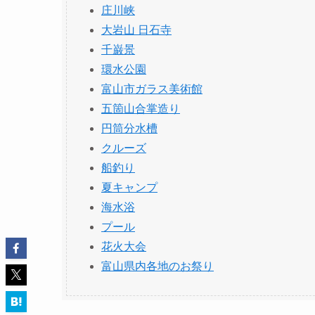
庄川峡
大岩山 日石寺
千巌景
環水公園
富山市ガラス美術館
五箇山合掌造り
円筒分水槽
クルーズ
船釣り
夏キャンプ
海水浴
プール
花火大会
富山県内各地のお祭り