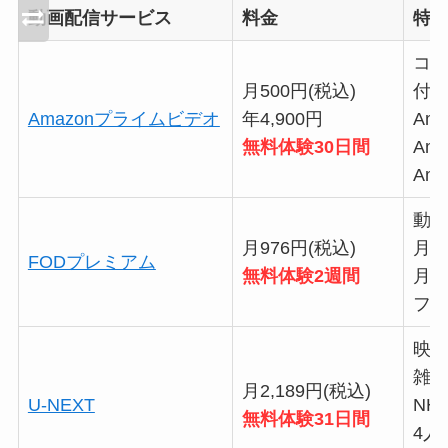
動画配信サービス
料金
特
コ
月500円(税込)
付
Amazonプライムビデオ
年4,900円
Am
無料体験30日間
Am
Am
動
月976円(税込)
月1
FODプレミアム
無料体験2週間
月
フ
映
雑
月2,189円(税込)
U-NEXT
NH
無料体験31日間
4人