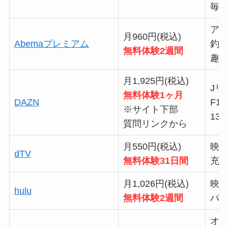
毎月
ア
月960円(税込)
Abemaプレミアム
釣
無料体験2週間
趣
月1,925円(税込)
Jリ
無料体験1ヶ月
DAZN
F1
※サイト下部
13
質問リンクから
月550円(税込)
映
dTV
無料体験31日間
充
月1,026円(税込)
映
hulu
無料体験2週間
バラ
オ