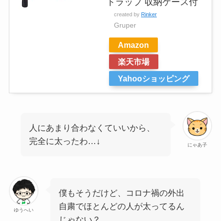
トラップ 収納ケース付
created by
Rinker
Gruper
Amazon
楽天市場
Yahooショッピング
人にあまり合わなくていいから、
完全に太ったわ…↓
にゃあ子
僕もそうだけど、コロナ禍の外出
自粛でほとんどの人が太ってるん
ゆうへい
じゃない？