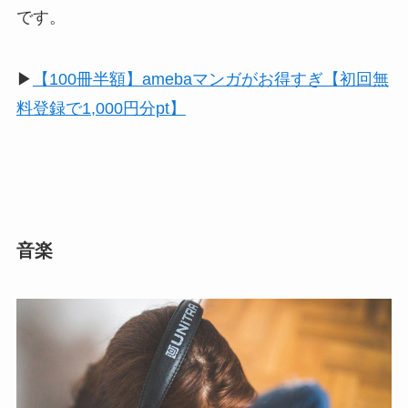
です。
▶︎
【100冊半額】amebaマンガがお得すぎ【初回無
料登録で1,000円分pt】
音楽