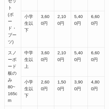
セッ
ト
(ボ
小学
3,60
2,10
5,40
6,60
ー
生以
0円
0円
0円
0円
ド・
下
ブー
ツ)
スノ
中学
3,60
2,10
5,40
6,60
ーボ
生以
0円
0円
0円
0円
ード
上
板の
み
小学
2,60
1,50
3,90
4,80
80~
生以
0円
0円
0円
0円
165c
下
m