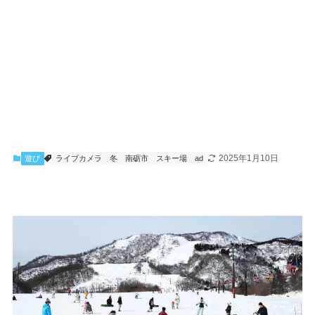
2025年1月10日
遊び
ライブカメラ
冬
南砺市
スキー場
ad