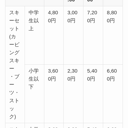
スキ
中学
4,80
3,00
7,20
8,80
ーセ
生以
0円
0円
0円
0円
ット
上
(カ
ービ
ング
スキ
ー
小学
3,60
2,30
5,40
6,60
・ブ
生以
0円
0円
0円
0円
ー
下
ツ・
スト
ッ
ク)