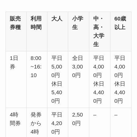
販売
利用
大人
小学
中・
60歳
券種
時間
生
高・
以上
大学
生
1日
8:00
平日
全日
平日
平日
券
~16:
5,00
3,00
4,00
4,00
10
0円
0円
0円
0円
休日
休日
休日
5,40
4,40
4,40
0円
0円
0円
4時
発券
平日
2,50
–
–
間券
から
4,20
0円
4時
0円