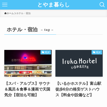
とやま暮らし
ホーム
ホテル・宿泊
ホテル・宿泊
– tag –
観光
観光
【スパ・アルプス】サウナ
【いるかホステル】富山駅
＆風呂＆食事＆漫画で天国
徒歩6分の格安ゲストハウ
気分【宿泊も可能】
ス【料金や設備など】