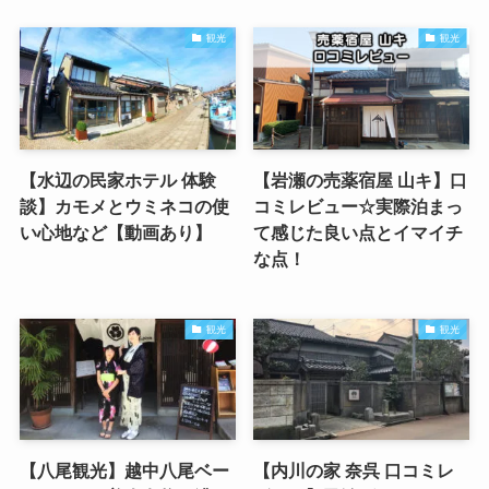
観光
観光
【水辺の民家ホテル 体験
【岩瀬の売薬宿屋 山キ】口
談】カモメとウミネコの使
コミレビュー☆実際泊まっ
い心地など【動画あり】
て感じた良い点とイマイチ
な点！
観光
観光
【八尾観光】越中八尾ベー
【内川の家 奈呉 口コミレ