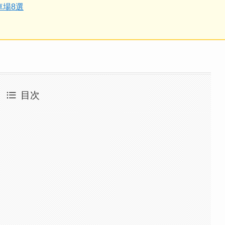
場8選
目次